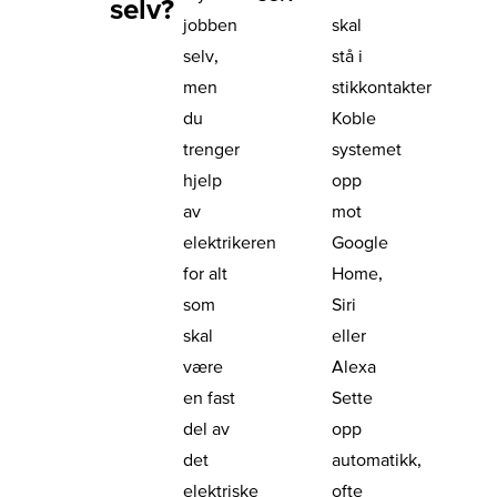
selv?
jobben
skal
selv,
stå i
men
stikkontakter
du
Koble
trenger
systemet
hjelp
opp
av
mot
elektrikeren
Google
for alt
Home,
som
Siri
skal
eller
være
Alexa
en fast
Sette
del av
opp
det
automatikk,
elektriske
ofte