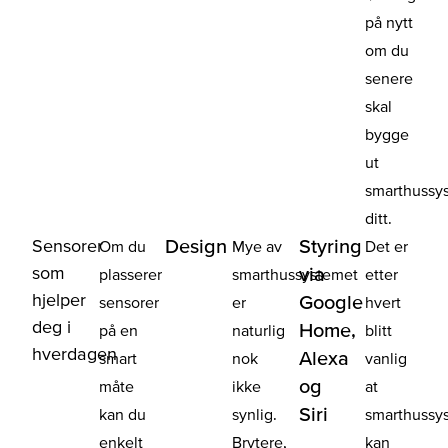
på nytt
om du
senere
skal
bygge
ut
smarthussy
ditt.
Sensorer
Design
Styring
Om du
Mye av
Det er
som
via
plasserer
smarthussystemet
etter
hjelper
Google
sensorer
er
hvert
deg i
Home,
på en
naturlig
blitt
hverdagen
Alexa
smart
nok
vanlig
og
måte
ikke
at
Siri
kan du
synlig.
smarthussy
enkelt
Brytere,
kan