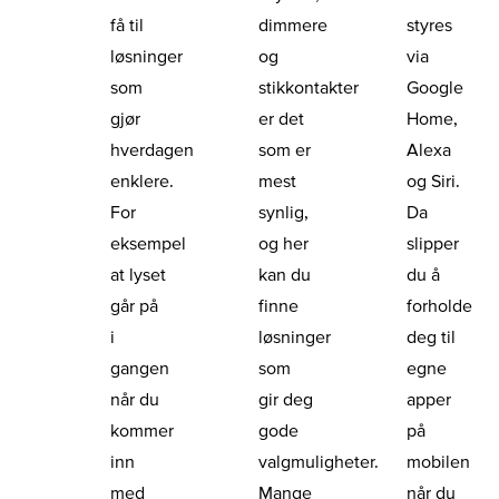
få til
dimmere
styres
løsninger
og
via
som
stikkontakter
Google
gjør
er det
Home,
hverdagen
som er
Alexa
enklere.
mest
og Siri.
For
synlig,
Da
eksempel
og her
slipper
at lyset
kan du
du å
går på
finne
forholde
i
løsninger
deg til
gangen
som
egne
når du
gir deg
apper
kommer
gode
på
inn
valgmuligheter.
mobilen
med
Mange
når du