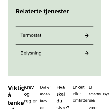
Relaterte tjenester
Termostat
Belysning
Viktig
Krav
Hva
Enkelt
Det er
Et
eller
og
skal
å
ingen
smarthussy
omfattende
regler
du
krav
kan
tenke
styre?
og
være