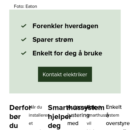
Foto: Eaton
Forenkler hverdagen
Sparer strøm
Enkelt for deg å bruke
Kontakt elektriker
Derfor
Smarthussystem
Automatisk
Enkelt
Når du
Et godt
justering
å
bør
hjelper
installerer
smarthussystem
med
overstyre
et
vil
du
deg