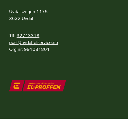
Uvdalsvegen 1175
3632
Uvdal
Tlf:
32743318
on.ecivresle-ladvu@tsop
Org nr:
991081801