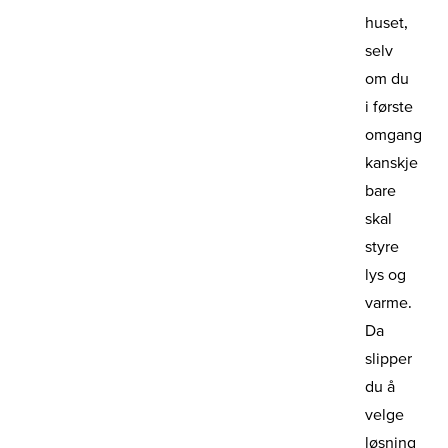
huset,
selv
om du
i første
omgang
kanskje
bare
skal
styre
lys og
varme.
Da
slipper
du å
velge
løsning