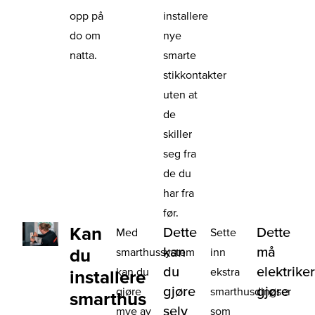
opp på
installere
do om
nye
natta.
smarte
stikkontakter
uten at
de
skiller
seg fra
de du
har fra
før.
Kan
Dette
Dette
Med
Sette
kan
må
du
smarthussystem
inn
du
elektrike
kan du
ekstra
installere
gjøre
gjøre
gjøre
smarthusdingser
smarthus
selv
mye av
som