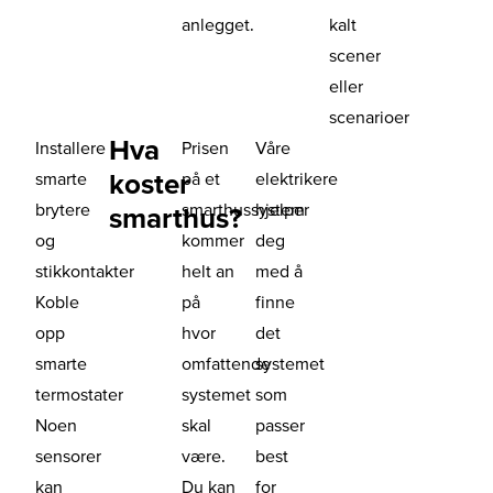
anlegget.
kalt
scener
eller
scenarioer
Hva
Installere
Prisen
Våre
koster
smarte
på et
elektrikere
brytere
smarthussystem
hjelper
smarthus?
og
kommer
deg
stikkontakter
helt an
med å
Koble
på
finne
opp
hvor
det
smarte
omfattende
systemet
termostater
systemet
som
Noen
skal
passer
sensorer
være.
best
kan
Du kan
for