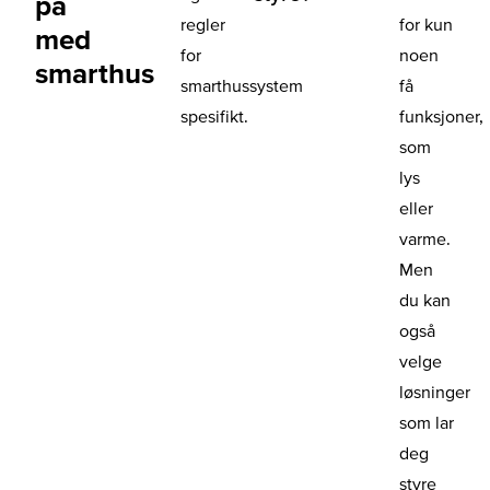
på
regler
for kun
med
for
noen
smarthus
smarthussystem
få
spesifikt.
funksjoner,
som
lys
eller
varme.
Men
du kan
også
velge
løsninger
som lar
deg
styre