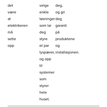
det
velge
deg,
være
enkle
og gir
at
løsninger
deg
elektrikeren
som lar
garanti
må
deg
på
sette
styre
produktene
opp
et par
og
lyspærer,
installasjonen.
og opp
til
systemer
som
styrer
hele
huset.