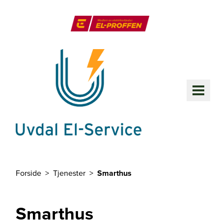
Til hovedinnhold
El-Proffen
ME
Forside
Tjenester
Smarthus
Du er her
Smarthus