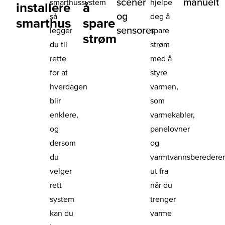
scener
manuelt
smarthussystem
hjelpe
installere
å
og
så
deg å
smarthus
spare
sensorer
legger
spare
strøm
du til
strøm
rette
med å
for at
styre
hverdagen
varmen,
blir
som
enklere,
varmekabler,
og
panelovner
dersom
og
du
varmtvannsberedere
velger
ut fra
rett
når du
system
trenger
kan du
varme